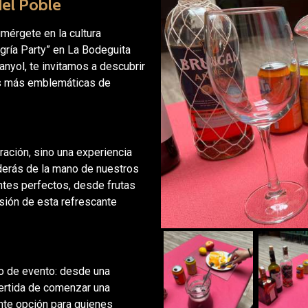
del Poble
mérgete en la cultura
gría Party” en La Bodeguita
nyol, te invitamos a descubrir
das más emblemáticas de
ración, sino una experiencia
nderás de la mano de nuestros
ntes perfectos, desde frutas
rsión de esta refrescante
po de evento: desde una
vertida de comenzar una
nte opción para quienes