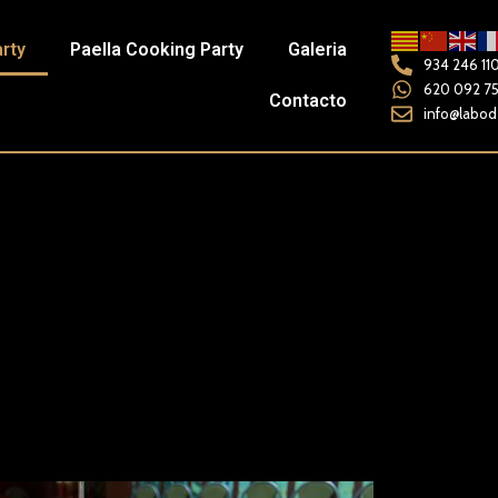
arty
Paella Cooking Party
Galeria
934 246 11
620 092 7
Contacto
info@labod